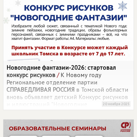
получать бесплатные лекарства, налоговые
вычеты за лечение и другую медицинскую
помощь" в рамках партийного проекта по
повышению правовой грамотности
населения.
Новогодние фантазии-2026: стартовал
конкурс рисунков
/
К Новому году
Региональное отделение партии
СПРАВЕДЛИВАЯ РОССИЯ
в Томской области
вновь объявляет детский Конкурс рисунков
и иллюстраций "Новогодние
20 ноября 2025
фантазии-2026"! Победители будут
награждены дипломами и уникальными
почтовыми открытками с изображением
лучших работ!