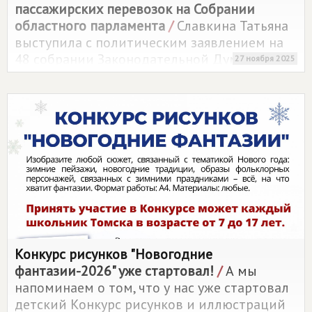
пассажирских перевозок на Собрании
областного парламента
/
Славкина Татьяна
выступила с политическим заявлением на
48 собрании Законодательной Думы,
27 ноября 2025
привлекая внимание к системному кризису
в сфере межмуниципальных пассажирских
перевозок.
Конкурс рисунков "Новогодние
фантазии-2026" уже стартовал!
/
А мы
напоминаем о том, что у нас уже стартовал
детский Конкурс рисунков и иллюстраций