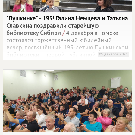
"Пушкинке" – 195! Галина Немцева и Татьяна
Славкина поздравили старейшую
библиотеку Сибири
/
4 декабря в Томске
состоялся торжественный юбилейный
вечер, посвящённый 195-летию Пушкинской
библиотеки – первой публичной
05 декабря 2025
библиотеки Западной Сибири. С
поздравлениями к коллективу обратились
депутаты Законодательной думы Томской
области Галина Немцева и Татьяна
Славкина.