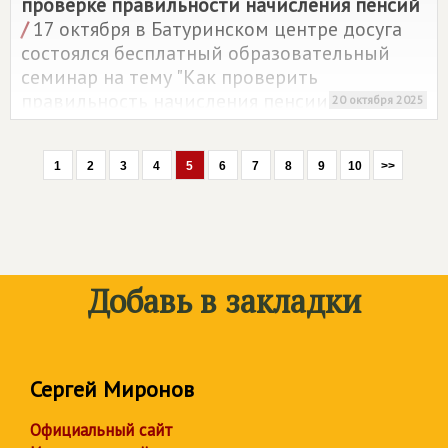
проверке правильности начисления пенсий
/
17 октября в Батуринском центре досуга
состоялся бесплатный образовательный
семинар на тему "Как проверить
правильность начисления пенсии?".
20 октября 2025
Мероприятие провела депутат
Законодательной Думы Томской области
1
2
3
4
5
6
7
8
9
10
>>
Галина Немцева.
Добавь в закладки
Сергей Миронов
Официальный сайт