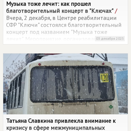
Музыка тоже лечит: как прошел
благотворительный концерт в "Ключах"
/
Вчера, 2 декабря, в Центре реабилитации
СФР "Ключи" состоялся благотворительный
концерт под названием "Музыка тоже
лечит". Мероприятие, организованное
03 декабря 2025
Региональным отделением партии
СПРАВЕДЛИВАЯ РОССИЯ
в Томской области
совместно с Центром справедливости
партии, собрало более ста зрителей в
уютном актовом зале санатория.
Татьяна Славкина привлекла внимание к
кризису в сфере межмуниципальных