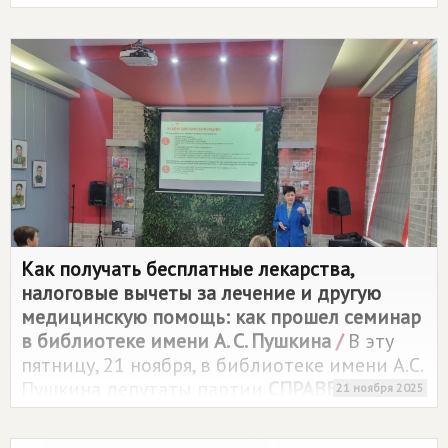
участие депутаты Законодательной Думы
Томской области Галина Немцева, Татьяна
Славкина и Олег Правдин.
Как получать бесплатные лекарства,
налоговые вычеты за лечение и другую
медицинскую помощь: как прошел семинар
в библиотеке имени А. С. Пушкина
/
В эту
пятницу, 21 ноября, в библиотеке имени А.С.
Пушкина депутаты партии
СПРАВЕДЛИВАЯ
21 ноября 2025
РОССИЯ
Галина Немцева и Татьяна Славкина
провели образовательный семинар "Как