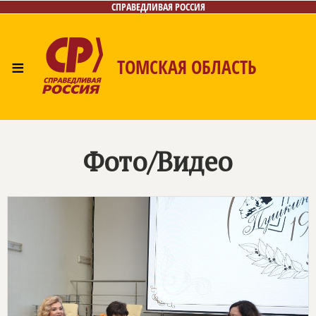
СПРАВЕДЛИВАЯ РОССИЯ
≡
ТОМСКАЯ ОБЛАСТЬ
Главная
Новости
Наш депутат
Лица
Фото/Видео
Приём обращений
Газета
Фото/Видео
Контакты