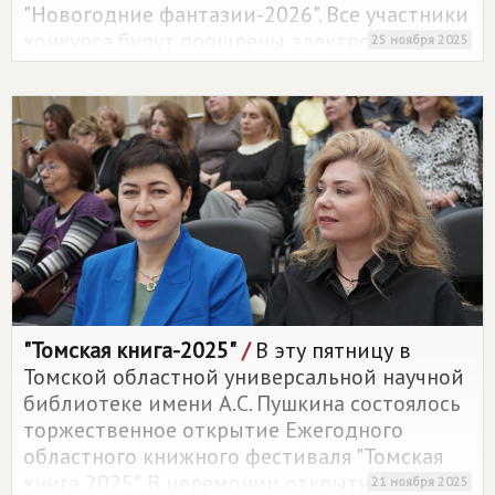
"Новогодние фантазии-2026". Все участники
конкурса будут поощрены электронным
25 ноября 2025
сертификатом об участии в Конкурсе.
Победители будут награждены дипломами
и уникальными почтовыми открытками с
изображением лучших работ!
"Томская книга-2025"
/
В эту пятницу в
Томской областной универсальной научной
библиотеке имени А.С. Пушкина состоялось
торжественное открытие Ежегодного
областного книжного фестиваля "Томская
книга 2025". В церемонии открытия приняли
21 ноября 2025