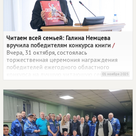
Читаем всей семьей: Галина Немцева
вручила победителям конкурса книги
/
Вчера, 31 октября, состоялась
торжественная церемония награждения
победителей ежегодного областного
конкурса на лучшую читающую семью
01 ноября 2025
"Читаем всей семьёй". С приветственным
словом к участникам и гостям мероприятия
обратилась депутат Законодательной Думы
Томской области Галина Немцева,
входившая в состав конкурсной комиссии.