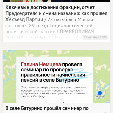
Ключевые достижения фракции, отчет
Председателя и смена названия: как прошел
XV съезд Партии
/
25 октября в Москве
состоялся XV съезд Социалистической
политической партии
СПРАВЕДЛИВАЯ
РОССИЯ
– ЗА ПРАВДУ. В работе съезда также
27 октября 2025
участвовала томская делегация.
В селе Батурино прошёл семинар по