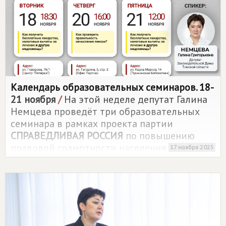
Календарь образовательных семинаров. 18-
21 ноября
/
На этой неделе депутат Галина
Немцева проведёт три образовательных
семинара в рамках проекта партии
СПРАВЕДЛИВАЯ РОССИЯ
по повышению
правовой грамотности населения Томской
17 ноября 2025
области.