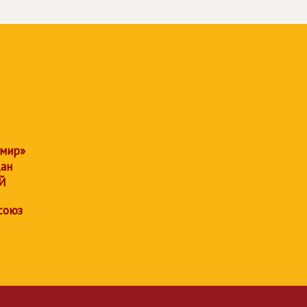
 мир»
дан
Й
союз