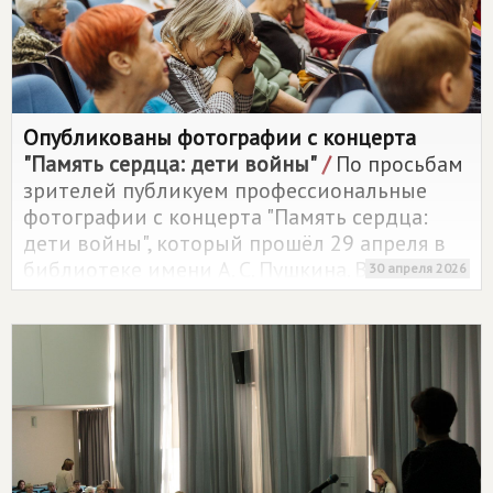
Опубликованы фотографии с концерта
"Память сердца: дети войны"
/
По просьбам
зрителей публикуем профессиональные
фотографии с концерта "Память сердца:
дети войны", который прошёл 29 апреля в
библиотеке имени А. С. Пушкина. Все снимки
30 апреля 2026
уже доступны в альбоме.