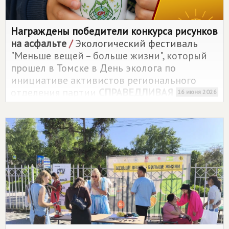
Награждены победители конкурса рисунков
на асфальте
/
Экологический фестиваль
"Меньше вещей – больше жизни", который
прошел в Томске в День эколога по
инициативе активистов регионального
отделения партии
СПРАВЕДЛИВАЯ РОССИЯ
,
16 июня 2026
оставил после себя не только собранные
крышечки и вторсырье, но и яркие рисунки
на асфальте. Мы обещали детям, что их
творчество не останется незамеченным, и
вот теперь пришло время награждать
победителей конкурса.