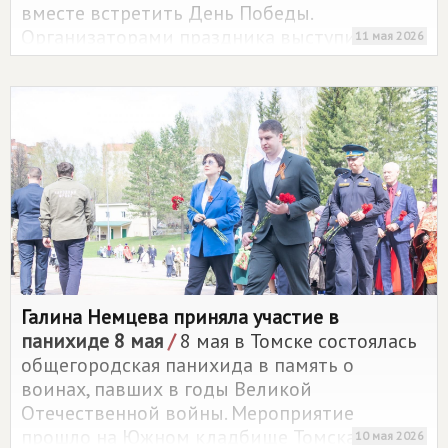
вместе встретить День Победы.
Организаторами праздника выступили
11 мая 2026
депутаты партии
СПРАВЕДЛИВАЯ РОССИЯ
Галина Немцева и Татьяна Славкина
совместно с активистами ТОСов
"Цветочный" и "Уютный дворик".
Галина Немцева приняла участие в
панихиде 8 мая
/
8 мая в Томске состоялась
общегородская панихида в память о
воинах, павших в годы Великой
Отечественной войны. Мероприятие
прошло на Южном кладбище Томска.
10 мая 2026