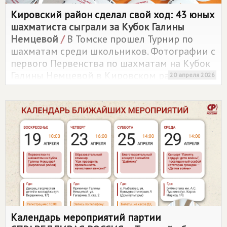
Кировский район сделал свой ход: 43 юных
шахматиста сыграли за Кубок Галины
Немцевой
/
В Томске прошел Турнир по
шахматам среди школьников. Фотографии с
первого Первенства по шахматам на Кубок
Галины Немцевой в Кировском районе уже
20 апреля 2026
опубликованы в альбоме нашей страницы
ВКонтакте.
Календарь мероприятий партии