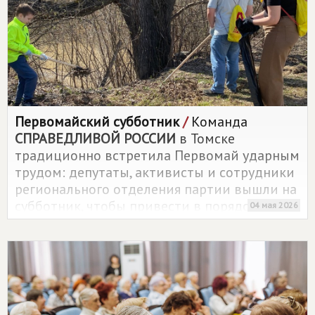
Первомайский субботник
/
Команда
СПРАВЕДЛИВОЙ РОССИИ
в Томске
традиционно встретила Первомай ударным
трудом: депутаты, активисты и сотрудники
регионального отделения партии вышли на
субботник, чтобы привести в порядок
04 мая 2026
территорию у родника Воскресенский на
реке Ушайка.