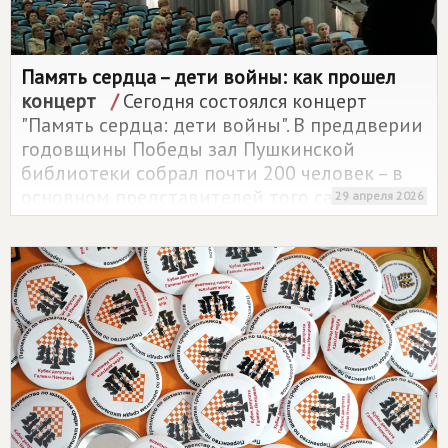
Память сердца – дети войны: как прошел
концерт
/
Сегодня состоялся концерт
"Память сердца: дети войны". В преддверии
годовщины Победы зал Пушкинской
библиотеки собрал почти 200 человек – в
основном представителей того самого
29 апреля 2026
поколения, чьё детство пришлось на годы
Великой Отечественной, а также тех, кто
сегодня бережно хранит и передаёт их
историю.