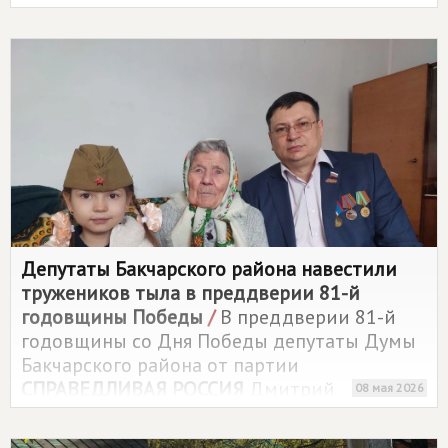
Депутаты Бакчарского района навестили
тружеников тыла в преддверии 81-й
годовщины Победы
/
В преддверии 81-й
годовщины со Дня Победы депутаты Думы
Бакчарского района от партии
СПРАВЕДЛИВАЯ РОССИЯ
Дмитрий
08 мая 2026
Мирошников и Александр Паныч посетили
тружеников тыла, проживающих в