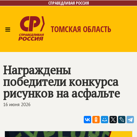
СПРАВЕДЛИВАЯ РОССИЯ
≡
ТОМСКАЯ ОБЛАСТЬ
Главная
Новости
Наш депутат
Лица
Фото/Видео
Приём обращений
Газета
Награждены
Контакты
победители конкурса
рисунков на асфальте
16 июня 2026