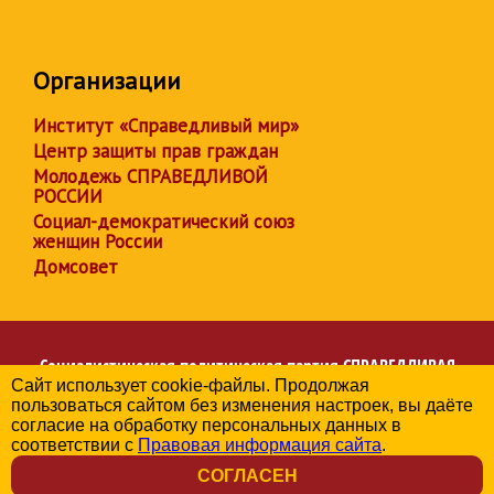
Организации
Институт «Справедливый мир»
Центр защиты прав граждан
Молодежь СПРАВЕДЛИВОЙ
РОССИИ
Социал-демократический союз
женщин России
Домсовет
Социалистическая политическая партия
СПРАВЕДЛИВАЯ
Сайт использует cookie-файлы. Продолжая
РОССИЯ
пользоваться сайтом без изменения настроек, вы даёте
Региональное отделение партии в Томской области
согласие на обработку персональных данных в
© 2006-2026
соответствии с
Правовая информация сайта
.
Политика в отношении обработки персональных данных
СОГЛАСЕН