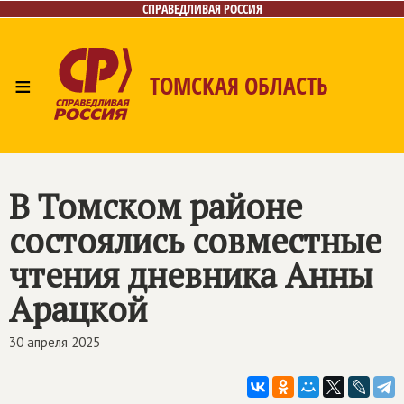
СПРАВЕДЛИВАЯ РОССИЯ
≡
ТОМСКАЯ ОБЛАСТЬ
Главная
Новости
Наш депутат
Лица
Фото/Видео
Приём обращений
Газета
В Томском районе
Контакты
состоялись совместные
чтения дневника Анны
Арацкой
30 апреля 2025