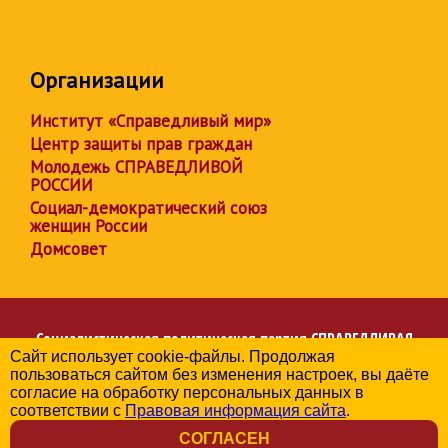
Организации
Институт «Справедливый мир»
Центр защиты прав граждан
Молодежь СПРАВЕДЛИВОЙ
РОССИИ
Социал-демократический союз
женщин России
Домсовет
Социалистическая политическая партия
СПРАВЕДЛИВАЯ
Сайт использует cookie-файлы. Продолжая
РОССИЯ
пользоваться сайтом без изменения настроек, вы даёте
Региональное отделение партии в Томской области
согласие на обработку персональных данных в
© 2006-2026
соответствии с
Правовая информация сайта
.
Политика в отношении обработки персональных данных
СОГЛАСЕН