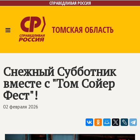
СПРАВЕДЛИВАЯ РОССИЯ
≡
ТОМСКАЯ ОБЛАСТЬ
Главная
Новости
Наш депутат
Лица
Фото/Видео
Приём обращений
Газета
Снежный Субботник
Контакты
вместе с "Том Сойер
Фест"!
02 февраля 2026