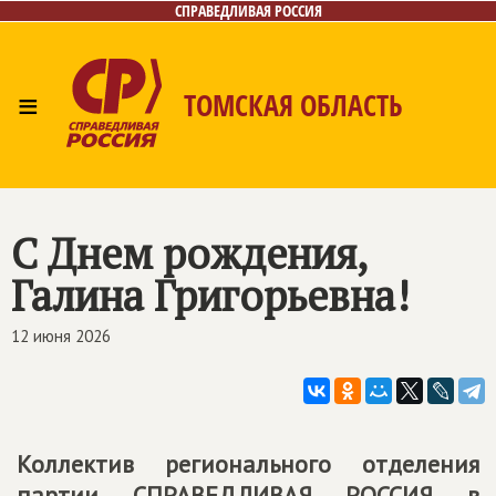
СПРАВЕДЛИВАЯ РОССИЯ
≡
ТОМСКАЯ ОБЛАСТЬ
Главная
Новости
Наш депутат
Лица
Фото/Видео
Приём обращений
Газета
С Днем рождения,
Контакты
Галина Григорьевна!
12 июня 2026
Коллектив регионального отделения
партии
СПРАВЕДЛИВАЯ РОССИЯ
в